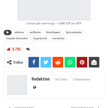
Genuss für unterwegs – GARCON als APP
albatros
eat!Berlin
Ricky Saward
Spitzenköche
Stepahn Hentschel
Vegetarisch
vevolution
3.731
Teilen
Redaktion
1432 Posts
5 Kommentare