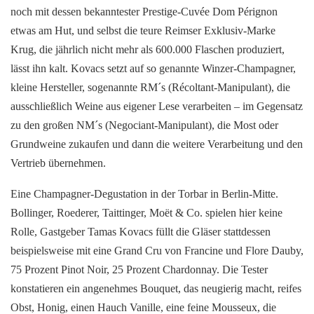
noch mit dessen bekanntester Prestige-Cuvée Dom Pérignon
etwas am Hut, und selbst die teure Reimser Exklusiv-Marke
Krug, die jährlich nicht mehr als 600.000 Flaschen produziert,
lässt ihn kalt. Kovacs setzt auf so genannte Winzer-Champagner,
kleine Hersteller, sogenannte RM´s (Récoltant-Manipulant), die
ausschließlich Weine aus eigener Lese verarbeiten – im Gegensatz
zu den großen NM´s (Negociant-Manipulant), die Most oder
Grundweine zukaufen und dann die weitere Verarbeitung und den
Vertrieb übernehmen.
Eine Champagner-Degustation in der Torbar in Berlin-Mitte.
Bollinger, Roederer, Taittinger, Moët & Co. spielen hier keine
Rolle, Gastgeber Tamas Kovacs füllt die Gläser stattdessen
beispielsweise mit eine Grand Cru von Francine und Flore Dauby,
75 Prozent Pinot Noir, 25 Prozent Chardonnay. Die Tester
konstatieren ein angenehmes Bouquet, das neugierig macht, reifes
Obst, Honig, einen Hauch Vanille, eine feine Mousseux, die