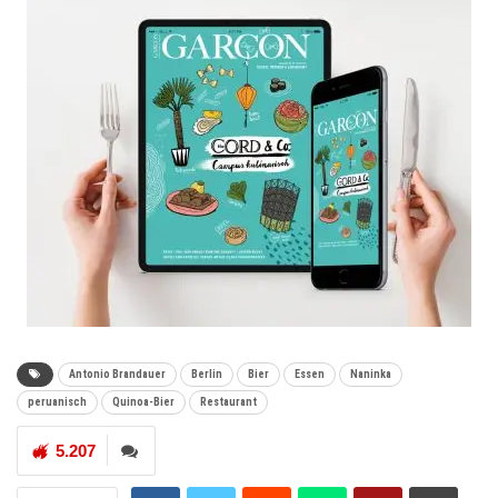
Antonio Brandauer
Berlin
Bier
Essen
Naninka
peruanisch
Quinoa-Bier
Restaurant
5.207