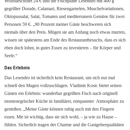
Wolfbarschfilet 24 € und die Fischplatte Lesendro mit 400 g
gegrillter Dorade, Calamari, Riesengarnelen, Muschelvariationen,
Oktopussalat, Salat, Tomaten und mediterranem Gemüse für zwei
Personen 59 €. „90 Prozent meiner Gäste beschweren sich
niemals über den Preis. Mögen sie am Anfang noch etwas murren,
wissen sie spätestens am Ende des Restaurantbesuchs, dass es sich
eben doch lohnt, in gutes Essen zu investieren – für Körper und
Seele.“
Das Erlebnis
Das Lesendro ist sicherlich kein Restaurant, um sich nur mal
schnell den Magen vollzuschlagen. Vladimir Kosic bietet seinen
Gästen ein Erlebnis: wunderbar gegrillten Fisch nach originell
montenegrischer Küche in familiärer, entspannter Atmosphäre zu
genießen. „Meine Gäste können ruhig auch mit den Fingern
essen. Mir ist wichtig, dass sie sich wohl, – ja wie zu Hause –
fühlen. Sicherlich tragen der Charme und die Gastgeberqualitäten