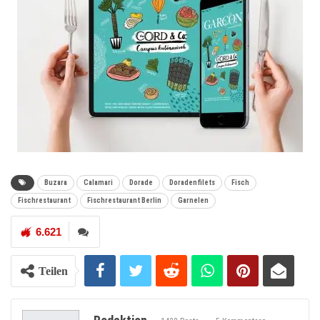
Buzara
Calamari
Dorade
Doradenfilets
Fisch
Fischrestaurant
Fischrestaurant Berlin
Garnelen
6.621
Teilen