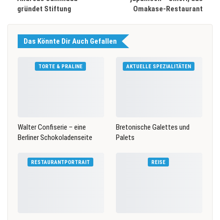
gründet Stiftung
Omakase-Restaurant
Das Könnte Dir Auch Gefallen
TORTE & PRALINE
AKTUELLE SPEZIALITÄTEN
Walter Confiserie – eine
Bretonische Galettes und
Berliner Schokoladenseite
Palets
RESTAURANTPORTRAIT
REISE