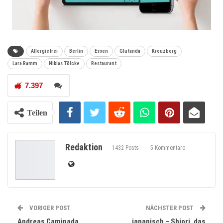
Allergiefrei
Berlin
Essen
Glutanda
Kreuzberg
Lara Ramm
Nikias Tölcke
Restaurant
7.397
Teilen
Redaktion
1432 Posts
5 Kommentare
VORIGER POST
NÄCHSTER POST
Andreas Caminada
japanisch – Shiori, das