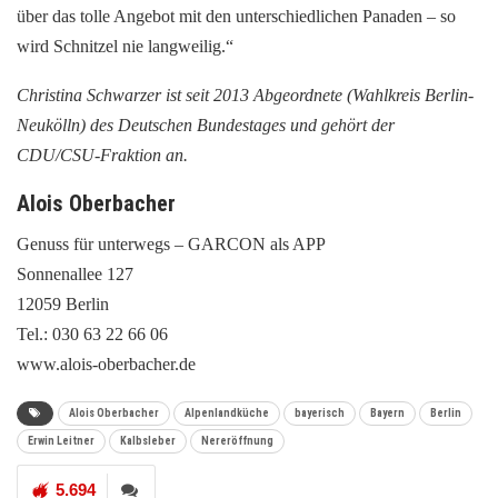
über das tolle Angebot mit den unterschiedlichen Panaden – so
wird Schnitzel nie langweilig.“
Christina Schwarzer ist seit 2013 Abgeordnete (Wahlkreis Berlin-
Neukölln) des Deutschen Bundestages und gehört der
CDU/CSU-Fraktion an.
Alois Oberbacher
Genuss für unterwegs – GARCON als APP
Sonnenallee 127
12059 Berlin
Tel.: 030 63 22 66 06
www.alois-oberbacher.de
Alois Oberbacher
Alpenlandküche
bayerisch
Bayern
Berlin
Erwin Leitner
Kalbsleber
Nereröffnung
5.694