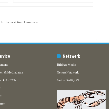
 for the next time I comment..
ervice
Netzwerk
ement
BildArt Media
en & Mediadaten
GenussNetzwerk
er | GARÇON
Guide GARÇON
e
t
tter