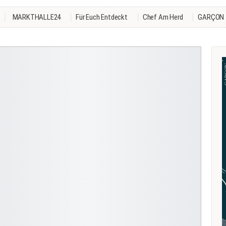
MARKTHALLE24
Für Euch Entdeckt
Chef Am Herd
GARÇON