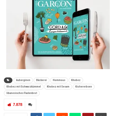
Auberginen
Bäckerei
Hommous
Khobez
Khobez mit Schwarzkümmel
Khobez mit Sesam
Kichererbsen
libanesisches Fladenbrot
7.878