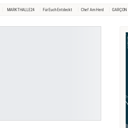
MARKTHALLE24
Für Euch Entdeckt
Chef Am Herd
GARÇON