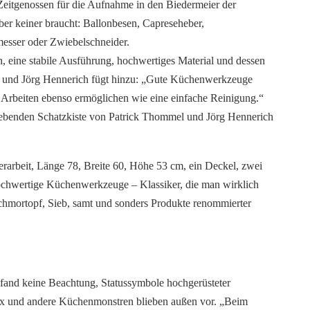
eitgenossen für die Aufnahme in den Biedermeier der
aber keiner braucht: Ballonbesen, Capreseheber,
messer oder Zwiebelschneider.
gn, eine stabile Ausführung, hochwertiges Material und dessen
el und Jörg Hennerich fügt hinzu: „Gute Küchenwerkzeuge
es Arbeiten ebenso ermöglichen wie eine einfache Reinigung.“
elgebenden Schatzkiste von Patrick Thommel und Jörg Hennerich
nerarbeit, Länge 78, Breite 60, Höhe 53 cm, ein Deckel, zwei
hochwertige Küchenwerkzeuge – Klassiker, die man wirklich
chmortopf, Sieb, samt und sonders Produkte renommierter
e fand keine Beachtung, Statussymbole hochgerüsteter
ix und andere Küchenmonstren blieben außen vor. „Beim