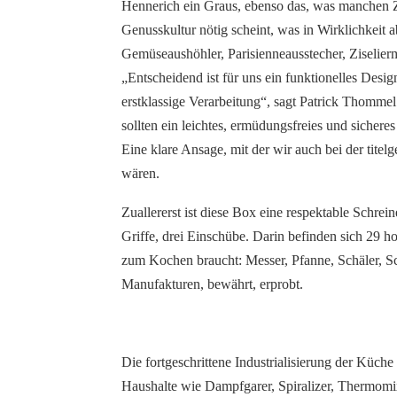
Hennerich ein Graus, ebenso das, was manchen Z
Genusskultur nötig scheint, was in Wirklichkeit 
Gemüseaushöhler, Parisienneausstecher, Ziselier
„Entscheidend ist für uns ein funktionelles Desi
erstklassige Verarbeitung“, sagt Patrick Thomm
sollten ein leichtes, ermüdungsfreies und sicher
Eine klare Ansage, mit der wir auch bei der tit
wären.
Zuallererst ist diese Box eine respektable Schrei
Griffe, drei Einschübe. Darin befinden sich 29 
zum Kochen braucht: Messer, Pfanne, Schäler, S
Manufakturen, bewährt, erprobt.
Die fortgeschrittene Industrialisierung der Küch
Haushalte wie Dampfgarer, Spiralizer, Thermom