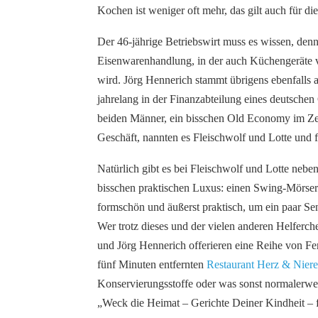
Kochen ist weniger oft mehr, das gilt auch für d
Der 46-jährige Betriebswirt muss es wissen, den
Eisenwarenhandlung, in der auch Küchengeräte 
wird. Jörg Hennerich stammt übrigens ebenfalls a
jahrelang in der Finanzabteilung eines deutsche
beiden Männer, ein bisschen Old Economy im Zeit
Geschäft, nannten es Fleischwolf und Lotte und 
Natürlich gibt es bei Fleischwolf und Lotte nebe
bisschen praktischen Luxus: einen Swing-Mörser
formschön und äußerst praktisch, um ein paar Sen
Wer trotz dieses und der vielen anderen Helferc
und Jörg Hennerich offerieren eine Reihe von Ferti
fünf Minuten entfernten
Restaurant Herz & Niere
Konservierungsstoffe oder was sonst normalerwei
„Weck die Heimat – Gerichte Deiner Kindheit – f