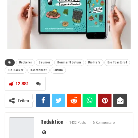
Bäckerei
Beumer
Beumer & Lutum
Bio Hefe
Bio Toastbrot
Bio-Bäcker
Kastenbrot
Lutum
12.881
Teilen
Redaktion
1432 Posts
5 Kommentare