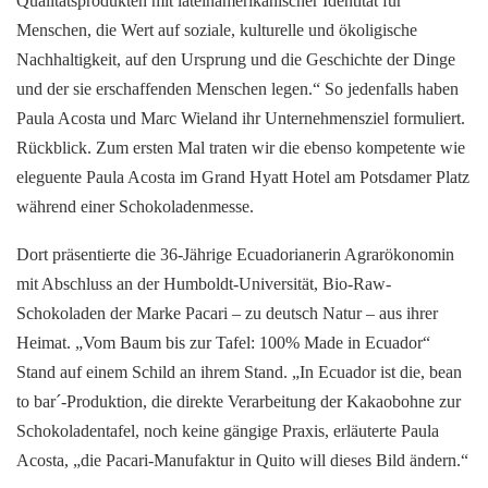
Qualitätsprodukten mit lateinamerikanischer Identität für
Menschen, die Wert auf soziale, kulturelle und ökoligische
Nachhaltigkeit, auf den Ursprung und die Geschichte der Dinge
und der sie erschaffenden Menschen legen.“ So jedenfalls haben
Paula Acosta und Marc Wieland ihr Unternehmensziel formuliert.
Rückblick. Zum ersten Mal traten wir die ebenso kompetente wie
eleguente Paula Acosta im Grand Hyatt Hotel am Potsdamer Platz
während einer Schokoladenmesse.
Dort präsentierte die 36-Jährige Ecuadorianerin Agrarökonomin
mit Abschluss an der Humboldt-Universität, Bio-Raw-
Schokoladen der Marke Pacari – zu deutsch Natur – aus ihrer
Heimat. „Vom Baum bis zur Tafel: 100% Made in Ecuador“
Stand auf einem Schild an ihrem Stand. „In Ecuador ist die, bean
to bar´-Produktion, die direkte Verarbeitung der Kakaobohne zur
Schokoladentafel, noch keine gängige Praxis, erläuterte Paula
Acosta, „die Pacari-Manufaktur in Quito will dieses Bild ändern.“