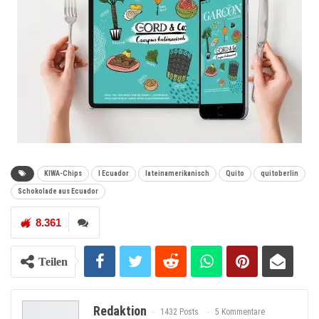
KIWA-Chips
l Ecuador
lateinamerikanisch
Quito
quitoberlin
Schokolade aus Ecuador
8.361
Teilen
Redaktion
1432 Posts
5 Kommentare