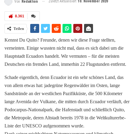
Zuletzt Aktualisiert
10. November 2020
Von
Redaktion
8.361
Teilen
Kennst Du Quito? Freunde, denen wir diese Frage stellten,
verneinten. Einige wussten nicht mal, dass es sich dabei um die
Hauptstadt Ecuadors handelt. Wir vermuten – für die meisten
Deutschen ein fremdes Land, immerhin 22 Flugstunden entfernt.
Schade eigentlich, denn Ecuador ist ein sehr schönes Land, das
von allem etwas hat: jadegrüne Regenwälder im Osten, lange
Sandstrände an der westlichen Pazifikküste, die 500 Kilometer
lange Avenida der Vulkane, die mitten durch Ecuador verläuft, der
Podocarpus-Nationalpark, die Hafenstadt und schließlich Quito,
die Metropole, deren Altstadt bereits 1978 in die Weltkulturerbe-
Liste der UNESCO aufgenommen wurde.
Dank seiner reichhaltigen Naturressourcen und klimatisch