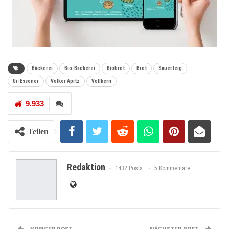
Bäckerei
Bio-Bäckerei
Biobrot
Brot
Sauerteig
Ur-Essener
Volker Apitz
Vollkern
9.933
Teilen
Redaktion
1432 Posts
5 Kommentare