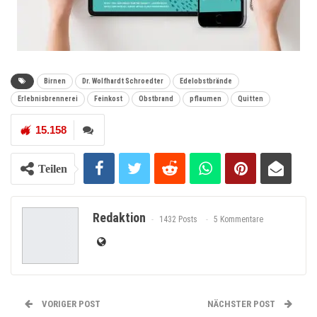
Birnen
Dr. Wolfhardt Schroedter
Edelobstbrände
Erlebnisbrennerei
Feinkost
Obstbrand
pflaumen
Quitten
15.158
Teilen
Redaktion
1432 Posts
5 Kommentare
VORIGER POST
NÄCHSTER POST