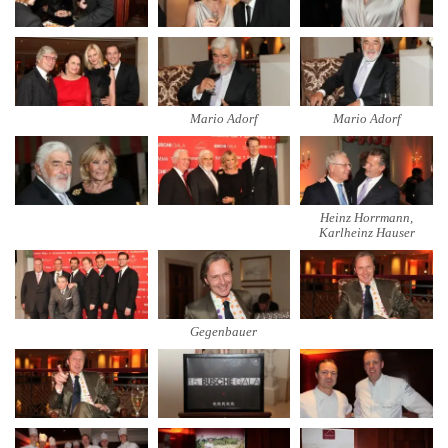
Mario Adorf
Mario Adorf
Heinz Horrmann,
Karlheinz Hauser
Gegenbauer