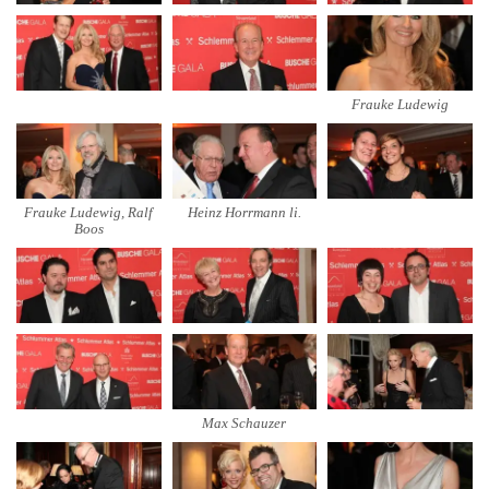
Frauke Ludewig
Frauke Ludewig, Ralf
Heinz Horrmann li.
Boos
Max Schauzer