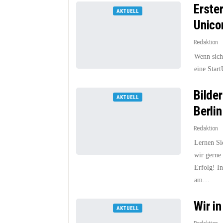
Erste
AKTUELL
Unico
Redaktion
Wenn sich
eine Star
Bilde
AKTUELL
Berlin
Redaktion
Lernen Si
wir gerne
Erfolg! I
am…
Wir i
AKTUELL