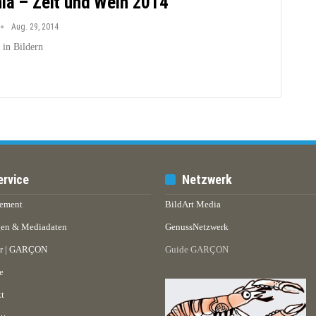
ia – Zeit und Wein 2014
Aug. 29, 2014
 in Bildern
ervice
Netzwerk
ement
BildArt Media
en & Mediadaten
GenussNetzwerk
er | GARÇON
Guide GARÇON
e
t