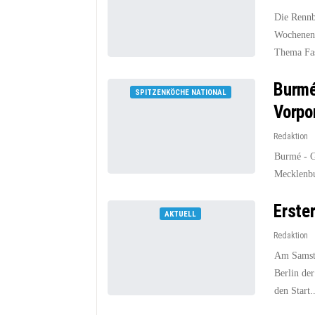
Die Rennb
Wochenend
Thema Fash
Burmé
SPITZENKÖCHE NATIONAL
Vorp
Redaktion
Burmé - G
Mecklenbu
Erste
AKTUELL
Redaktion
Am Samsta
Berlin de
den Start..