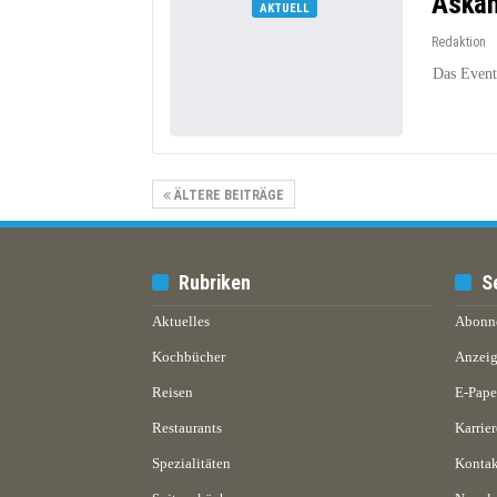
Askan
AKTUELL
Redaktion
Das Event
ÄLTERE BEITRÄGE
Rubriken
S
Aktuelles
Abonn
Kochbücher
Anzeig
Reisen
E-Pap
Restaurants
Karrier
Spezialitäten
Kontak