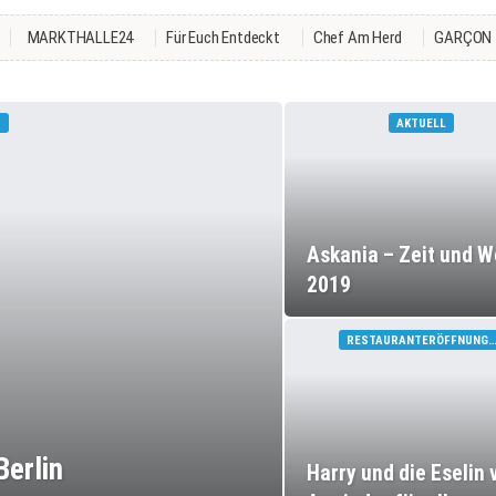
MARKTHALLE24
Für Euch Entdeckt
Chef Am Herd
GARÇON
T
AKTUELL
Askania – Zeit und W
2019
RESTAURANTERÖFFNUNG
Berlin
Harry und die Eselin 