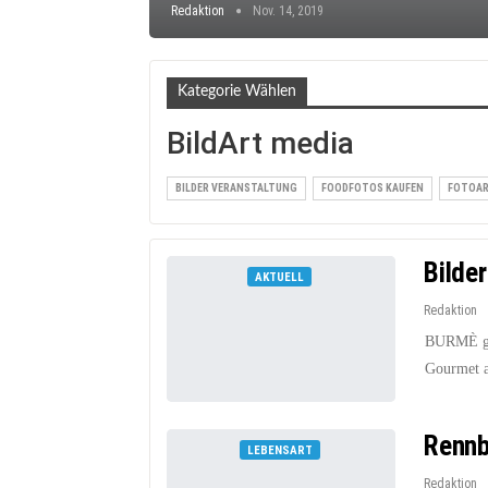
Redaktion
Nov. 14, 2019
Kategorie Wählen
BildArt media
BILDER VERANSTALTUNG
FOODFOTOS KAUFEN
FOTOAR
Bilde
AKTUELL
Redaktion
BURMÈ gle
Gourmet a
Rennb
LEBENSART
Redaktion