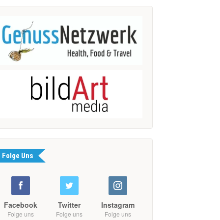
Folge Uns
Facebook
Twitter
Instagram
Folge uns
Folge uns
Folge uns