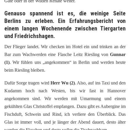
Gate oder in der Wilden Renate weiter.
Genauso spannend ist es, die weinige Seite
Berlins zu erleben. Ein Erfahrungsbericht von
einem langen Wochenende zwischen Tiergarten
und Friedrichshagen.
Der Flieger landet. Wir checken im Hotel ein und trinken an der
Bar zum Wachwerden eine Flasche Leitz Riesling von
Gunnar
(1)
. Wir fühlen uns „angekommen“ in Berlin und werden heute
beim Riesling bleiben.
Dafür Sorge tragen wird
Herr Wu
(2)
. Also, auf ins Taxi und den
Kudamm hoch nach Westen, bis wir fast in Hannover
angekommen sind. Wir werden mit Umarmung und einem
gekühlten Glas Christoffel empfangen. Dazu gibt es Aubergine im
Fischduft, Schwein und Rind, ich verliere den Überblick. Das
Glas ist immer voll, und je länger der Abend dauert, desto älter
werden die Flaschen und desto voller die Tischnachbarn.