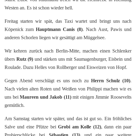
Westen an. Es ist schon wieder hell.
Freitag starten wir spät, das Taxi wartet und bringt uns nach
Köpenick zum
Hauptmann Canis
(8)
. Nach Aust, Pawis und
anderen Schorlen liegen wir gesättigt am Müggelsee.
Wir kehren zurück nach Berlin-Mitte, machen einen Schlenker
übers
Rutz
(9)
und stärken uns mit Saumagenburger, Eisbein und
Roulade. Dazu Helles von Rollberger und Eisweizen von Hopf.
Gegen Abend verschlägt es uns noch zu
Herrn Schulz
(10)
.
Nach vielen alten Roten und Weißen von Philippi machen wir es
uns bei
Maureen und Jakob
(11)
mit einigen Jimmie Roosevelts
gemütlich.
Am Samstag starten wir später, und das ist gut so. Ein fröhliches
Salve und eine Pfütze bei
Grobi am Kolle
(12)
, dann ein paar
Probierschlücke bei
Sébastien
(13)
und ein paar weitere