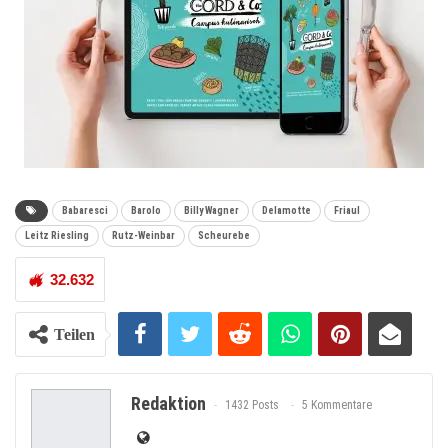
Babaresci
Barolo
Billy Wagner
Delamotte
Friaul
Leitz Riesling
Rutz-Weinbar
Scheurebe
32.632
Teilen
Redaktion
1432 Posts
5 Kommentare