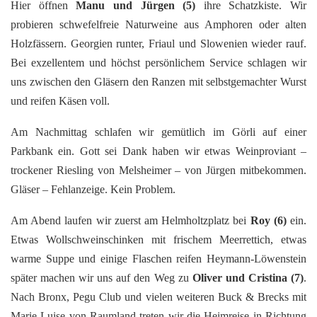
Hier öffnen
Manu und Jürgen
(5)
ihre Schatzkiste. Wir
probieren schwefelfreie Naturweine aus Amphoren oder alten
Holzfässern. Georgien runter, Friaul und Slowenien wieder rauf.
Bei exzellentem und höchst persönlichem Service schlagen wir
uns zwischen den Gläsern den Ranzen mit selbstgemachter Wurst
und reifen Käsen voll.
Am Nachmittag schlafen wir gemütlich im Görli auf einer
Parkbank ein. Gott sei Dank haben wir etwas Weinproviant –
trockener Riesling von Melsheimer – von Jürgen mitbekommen.
Gläser – Fehlanzeige. Kein Problem.
Am Abend laufen wir zuerst am Helmholtzplatz bei
Roy
(6)
ein.
Etwas Wollschweinschinken mit frischem Meerrettich, etwas
warme Suppe und einige Flaschen reifen Heymann-Löwenstein
später machen wir uns auf den Weg zu
Oliver und Cristina
(7)
.
Nach Bronx, Pegu Club und vielen weiteren Buck & Brecks mit
Marie Luise von Raumland treten wir die Heimreise in Richtung