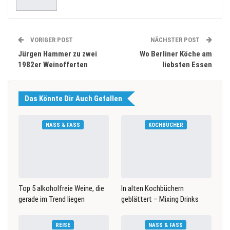
VORIGER POST
NÄCHSTER POST
Jürgen Hammer zu zwei
Wo Berliner Köche am
1982er Weinofferten
liebsten Essen
Das Könnte Dir Auch Gefallen
NASS & FASS
KOCHBÜCHER
Top 5 alkoholfreie Weine, die
In alten Kochbüchern
gerade im Trend liegen
geblättert – Mixing Drinks
REISE
NASS & FASS