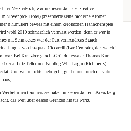
liner Meisterkoch, war in diesem Jahr der kreative
 im Mövenpick-Hotel) präsentierte seine moderne Aromen-
üher h.h.müller) bewies mit einem kreolischen Hähnchenspieß
rd wohl 2010 schmerzlich vermisst werden, denn er war in
sches mit Schmackes war der Part von Andreas Staack
ucina Lingua von Pasquale Ciccarelli (Bar Centrale), der, welch`
oot war. Bei Kreuzberg-kocht-Gründungsvater Thomas Kurt
ssiker auf die Teller und Neuling Willi Login (Riehmer´s)
delectat. Und wenn nichts mehr geht, geht immer noch eins: die
lhaus).
 Werbefirmen träumen: sie haben in sieben Jahren „Kreuzberg
cht, das weit über dessen Grenzen hinaus wirkt.