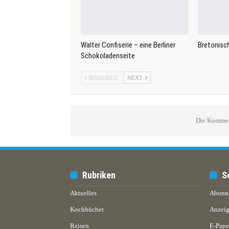
Walter Confiserie – eine Berliner
Bretonisc
Schokoladenseite
BISHERIGE
NEXT
Die Komment
Rubriken
S
Aktuelles
Abonn
Kochbücher
Anzeig
Reisen
E-Pap