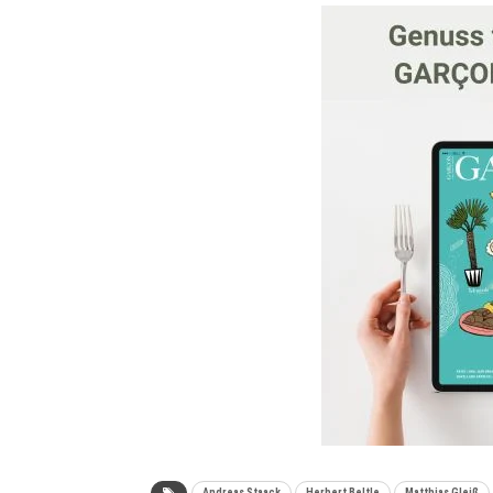
Andreas Staack
Herbert Beltle
Matthias Gleiß