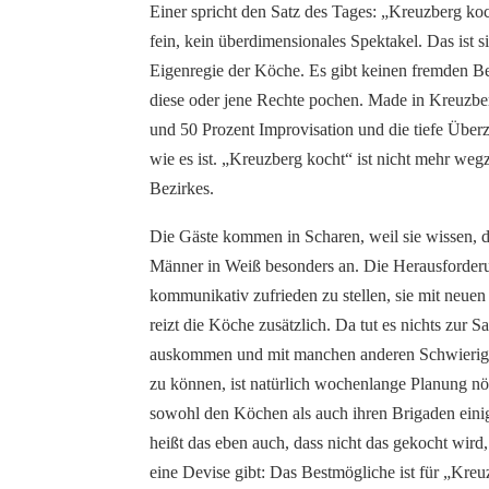
Einer spricht den Satz des Tages: „Kreuzberg koch
fein, kein überdimensionales Spektakel. Das ist 
Eigenregie der Köche. Es gibt keinen fremden Be
diese oder jene Rechte pochen. Made in Kreuzberg
und 50 Prozent Improvisation und die tiefe Überze
wie es ist. „Kreuzberg kocht“ ist nicht mehr we
Bezirkes.
Die Gäste kommen in Scharen, weil sie wissen, d
Männer in Weiß besonders an. Die Herausforderu
kommunikativ zufrieden zu stellen, sie mit neue
reizt die Köche zusätzlich. Da tut es nichts zur 
auskommen und mit manchen anderen Schwierigke
zu können, ist natürlich wochenlange Planung nö
sowohl den Köchen als auch ihren Brigaden einig
heißt das eben auch, dass nicht das gekocht wird
eine Devise gibt: Das Bestmögliche ist für „Kre