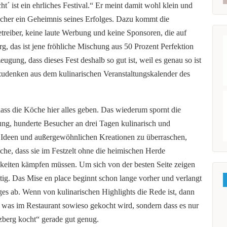
t´ ist ein ehrliches Festival.“ Er meint damit wohl klein und
sicher ein Geheimnis seines Erfolges. Dazu kommt die
treiber, keine laute Werbung und keine Sponsoren, die auf
, das ist jene fröhliche Mischung aus 50 Prozent Perfektion
ugung, dass dieses Fest deshalb so gut ist, weil es genau so ist
gzudenken aus dem kulinarischen Veranstaltungskalender des
ass die Köche hier alles geben. Das wiederum spornt die
ng, hunderte Besucher an drei Tagen kulinarisch und
n Ideen und außergewöhnlichen Kreationen zu überraschen,
Sache, dass sie im Festzelt ohne die heimischen Herde
iten kämpfen müssen. Um sich von der besten Seite zeigen
tig. Das Mise en place beginnt schon lange vorher und verlangt
es ab. Wenn von kulinarischen Highlights die Rede ist, dann
, was im Restaurant sowieso gekocht wird, sondern dass es nur
uzberg kocht“ gerade gut genug.