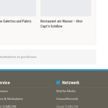
he Galettes und Palets
Restaurant am Wasser – Ahoi
Capt’n Schillow
arfunktion ist geschlossen.
ervice
Netzwerk
ement
BildArt Media
en & Mediadaten
GenussNetzwerk
er | GARÇON
Guide GARÇON