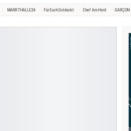
MARKTHALLE24
Für Euch Entdeckt
Chef Am Herd
GARÇON