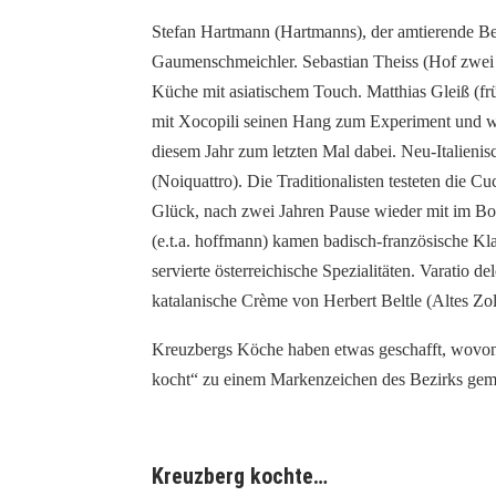
Stefan Hartmann (Hartmanns), der amtierende Ber
Gaumenschmeichler. Sebastian Theiss (Hof zwei
Küche mit asiatischem Touch. Matthias Gleiß (fr
mit Xocopili seinen Hang zum Experiment und wi
diesem Jahr zum letzten Mal dabei. Neu-Italieni
(Noiquattro). Die Traditionalisten testeten die C
Glück, nach zwei Jahren Pause wieder mit im B
(e.t.a. hoffmann) kamen badisch-französische Kla
servierte österreichische Spezialitäten. Varatio 
katalanische Crème von Herbert Beltle (Altes Zol
Kreuzbergs Köche haben etwas geschafft, wovon
kocht“ zu einem Markenzeichen des Bezirks gema
Kreuzberg kochte…