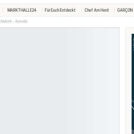
MARKTHALLE24
Für Euch Entdeckt
Chef Am Herd
GARÇON
htekorb – Avocado