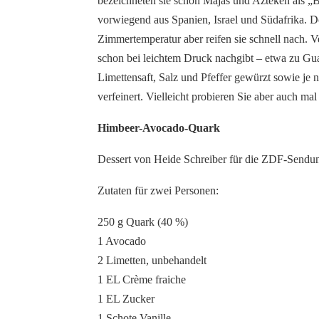
bezeichneten sie schon Majas und Azteken als „
vorwiegend aus Spanien, Israel und Südafrika. Do
Zimmertemperatur aber reifen sie schnell nach. 
schon bei leichtem Druck nachgibt – etwa zu Gua
Limettensaft, Salz und Pfeffer gewürzt sowie j
verfeinert. Vielleicht probieren Sie aber auch 
Himbeer-Avocado-Quark
Dessert von Heide Schreiber für die ZDF-Sendu
Zutaten für zwei Personen:
250 g Quark (40 %)
1 Avocado
2 Limetten, unbehandelt
1 EL Crème fraiche
1 EL Zucker
1 Schote Vanille