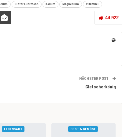
lcium
Dieter Fuhrmann
Kalium
Magnesium
Vitamin E
44.922
NÄCHSTER POST
Gletscherkönig
LEBENSART
OBST & GEMÜSE