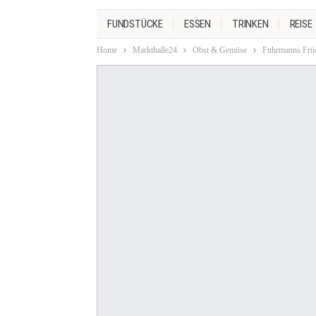
FUNDSTÜCKE
ESSEN
TRINKEN
REISE
Home
Markthalle24
Obst & Gemüse
Fuhrmanns Früc