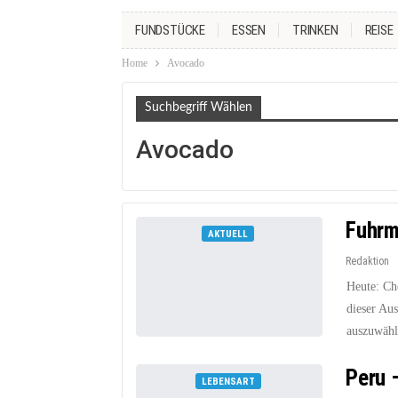
FUNDSTÜCKE
ESSEN
TRINKEN
REISE
Home
Avocado
Suchbegriff Wählen
Avocado
Fuhrm
AKTUELL
Redaktion
Heute: Ch
dieser Au
auszuwähl
Peru 
LEBENSART