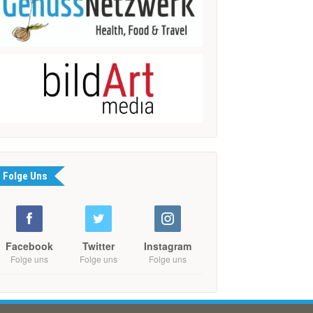
Folge Uns
Facebook
Twitter
Instagram
Folge uns
Folge uns
Folge uns