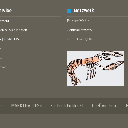
ervice
Netzwerk
ement
BildArt Media
en & Mediadaten
GenussNetzwerk
er | GARÇON
Guide GARÇON
e
t
tter
SE
MARKTHALLE24
Für Euch Entdeckt
Chef Am Herd