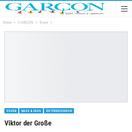
Home
GARÇON
Essen
ESSEN
NASS & FASS
ÖSTERREICHISCH
Viktor der Große