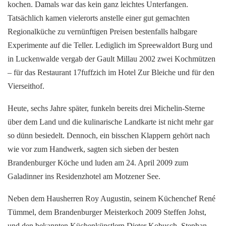
kochen. Damals war das kein ganz leichtes Unterfangen.
Tatsächlich kamen vielerorts anstelle einer gut gemachten
Regionalküche zu vernünftigen Preisen bestenfalls halbgare
Experimente auf die Teller. Lediglich im Spreewaldort Burg und
in Luckenwalde vergab der Gault Millau 2002 zwei Kochmützen
– für das Restaurant 17fuffzich im Hotel Zur Bleiche und für den
Vierseithof.
Heute, sechs Jahre später, funkeln bereits drei Michelin-Sterne
über dem Land und die kulinarische Landkarte ist nicht mehr gar
so dünn besiedelt. Dennoch, ein bisschen Klappern gehört nach
wie vor zum Handwerk, sagten sich sieben der besten
Brandenburger Köche und luden am 24. April 2009 zum
Galadinner ins Residenzhotel am Motzener See.
Neben dem Hausherren Roy Augustin, seinem Küchenchef René
Tümmel, dem Brandenburger Meisterkoch 2009 Steffen Johst,
und den bekannten Küchenkünstlern Dieter Kobusch, Stephan