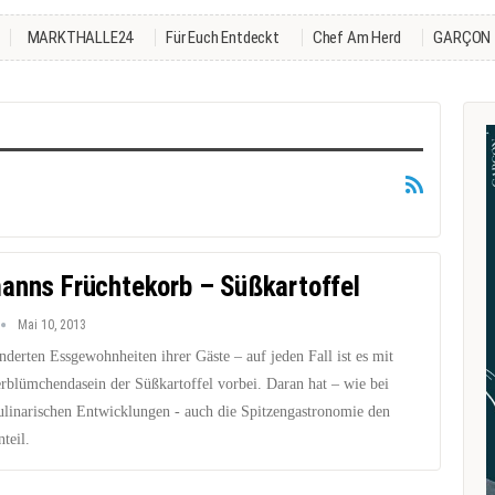
MARKTHALLE24
Für Euch Entdeckt
Chef Am Herd
GARÇON
anns Früchtekorb – Süßkartoffel
Mai 10, 2013
änderten Essgewohnheiten ihrer Gäste – auf jeden Fall ist es mit
blümchendasein der Süßkartoffel vorbei. Daran hat – wie bei
ulinarischen Entwicklungen - auch die Spitzengastronomie den
teil.