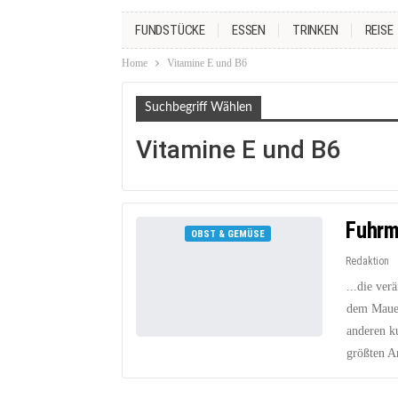
FUNDSTÜCKE
ESSEN
TRINKEN
REISE
Home
Vitamine E und B6
Suchbegriff Wählen
Vitamine E und B6
Fuhrm
OBST & GEMÜSE
Redaktion
...die ver
dem Mauer
anderen k
größten An