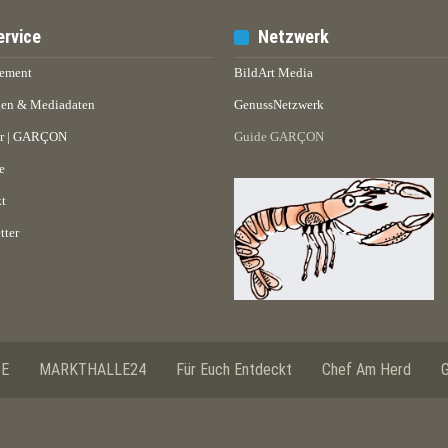
ervice
Netzwerk
ement
BildArt Media
en & Mediadaten
GenussNetzwerk
er | GARÇON
Guide GARÇON
e
t
tter
SE
MARKTHALLE24
Für Euch Entdeckt
Chef Am Herd