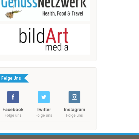
Folge Uns
Facebook
Twitter
Instagram
Folge uns
Folge uns
Folge uns