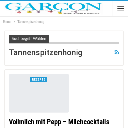
Home
Tannenspitzenhonig
Suchbegriff Wählen
Tannenspitzenhonig
REZEPTE
Vollmilch mit Pepp – Milchcocktails