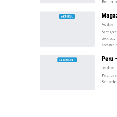
Beumer u
Magaz
AKTUELL
Redaktion
Sehr geeh
‚exklusiv‘
nächsten 
Peru 
LEBENSART
Redaktion
Peru, da 
Seit sech