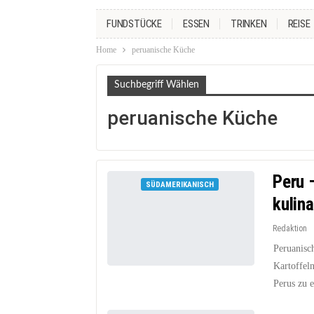
FUNDSTÜCKE
ESSEN
TRINKEN
REISE
Home
peruanische Küche
Suchbegriff Wählen
peruanische Küche
Peru 
SÜDAMERIKANISCH
kulin
Redaktion
Peruanisc
Kartoffel
Perus zu e