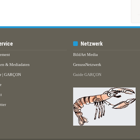
ervice
Netzwerk
ement
BildArt Media
en & Mediadaten
GenussNetzwerk
er | GARÇON
Guide GARÇON
e
t
tter