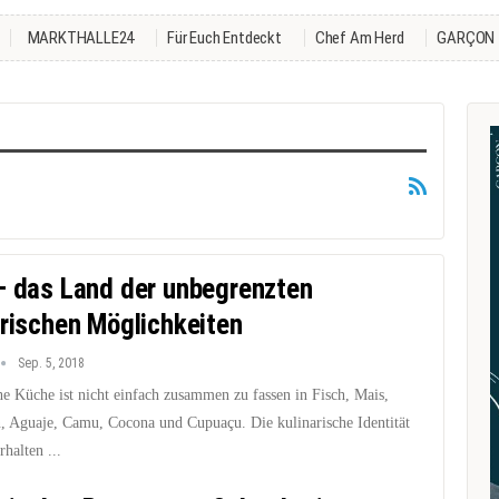
MARKTHALLE24
Für Euch Entdeckt
Chef Am Herd
GARÇON
– das Land der unbegrenzten
arischen Möglichkeiten
Sep. 5, 2018
he Küche ist nicht einfach zusammen zu fassen in Fisch, Mais,
n, Aguaje, Camu, Cocona und Cupuaçu. Die kulinarische Identität
rhalten ...