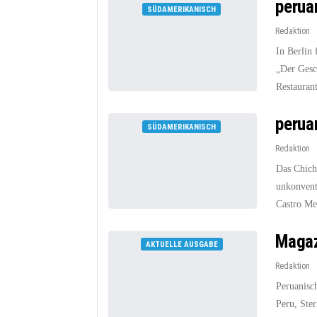
perua
SÜDAMERIKANISCH
Redaktion
In Berlin
„Der Gesc
Restaurant
perua
SÜDAMERIKANISCH
Redaktion
Das Chich
unkonvent
Castro Me
Magaz
AKTUELLE AUSGABE
Redaktion
Peruanisch
Peru, Ste