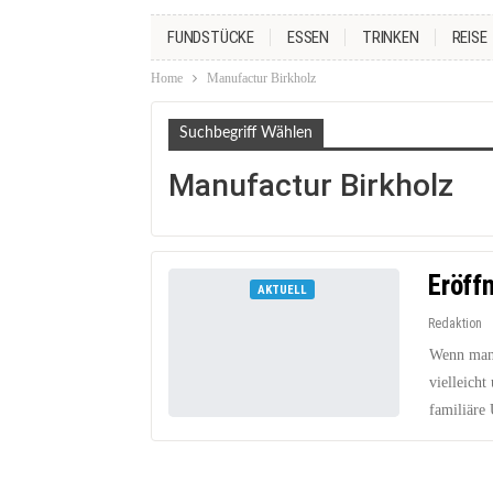
FUNDSTÜCKE
ESSEN
TRINKEN
REISE
Home
Manufactur Birkholz
Suchbegriff Wählen
Manufactur Birkholz
Eröff
AKTUELL
Redaktion
Wenn man 
vielleich
familiäre