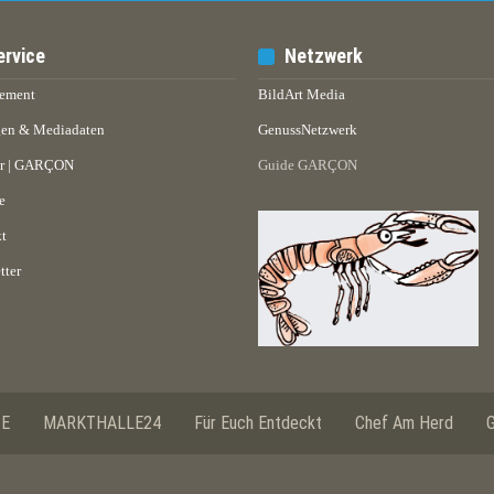
ervice
Netzwerk
ement
BildArt Media
en & Mediadaten
GenussNetzwerk
er | GARÇON
Guide GARÇON
e
t
tter
SE
MARKTHALLE24
Für Euch Entdeckt
Chef Am Herd