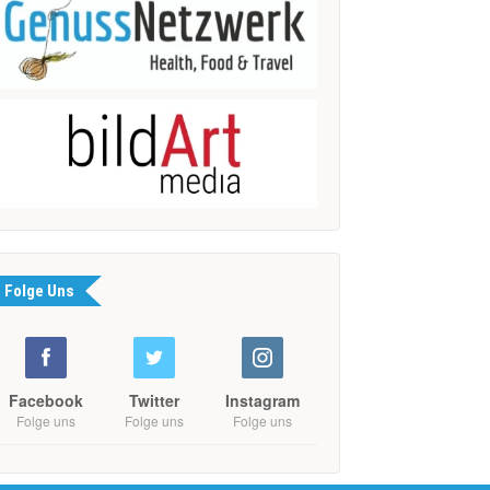
Folge Uns
Facebook
Twitter
Instagram
Folge uns
Folge uns
Folge uns