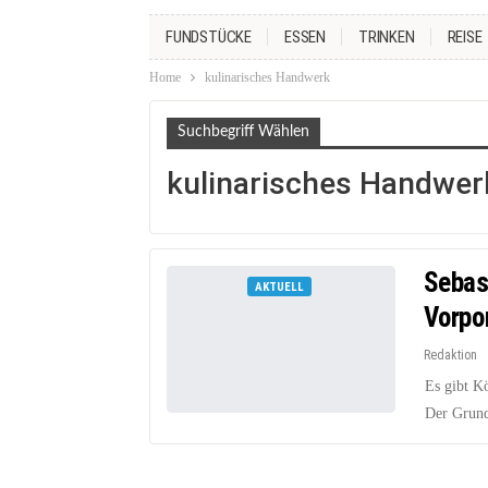
FUNDSTÜCKE
ESSEN
TRINKEN
REISE
Home
kulinarisches Handwerk
Suchbegriff Wählen
kulinarisches Handwer
Sebas
AKTUELL
Vorp
Redaktion
Es gibt Kö
Der Grund