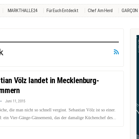
MARKTHALLE24
Für Euch Entdeckt
Chef Am Herd
GARÇON
k
tian Völz landet in Mecklenburg-
ommern
Juni 11, 2015
che, die man nicht so schnell vergisst. Sebastian Völz ist so einer.
: ein Vier-Gänge-Gänsemenü, das der damalige Küchenchef des...