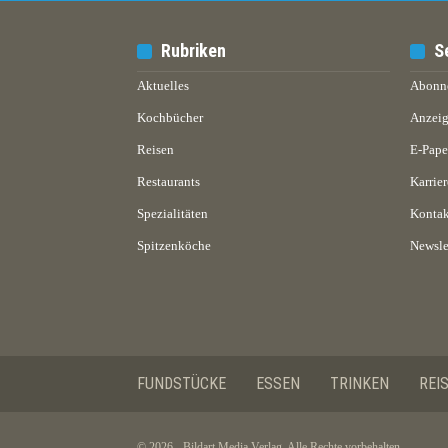
Rubriken
S
Aktuelles
Abonn
Kochbücher
Anzeig
Reisen
E-Pap
Restaurants
Karrier
Spezialitäten
Kontak
Spitzenköche
Newsle
FUNDSTÜCKE
ESSEN
TRINKEN
REI
© 2026 - Bildart Media Verlag. Alle Rechte vorbehalten