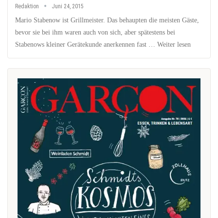
Redaktion
Juni 24, 2015
Mario Stabenow ist Grillmeister. Das behaupten die meisten Gäste,
bevor sie bei ihm waren auch von sich, aber spätestens bei
Stabenows kleiner Gerätekunde anerkennen fast … Weiter lesen