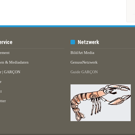
ervice
Netzwerk
ement
BildArt Media
en & Mediadaten
GenussNetzwerk
er | GARÇON
Guide GARÇON
e
t
tter