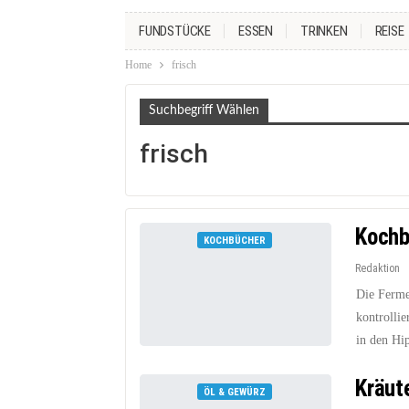
FUNDSTÜCKE
ESSEN
TRINKEN
REISE
Home
frisch
Suchbegriff Wählen
frisch
Kochb
KOCHBÜCHER
Redaktion
Die Ferme
kontrolli
in den Hip
Kräut
ÖL & GEWÜRZ