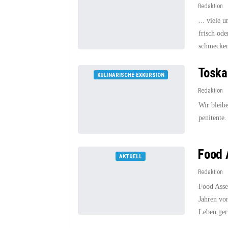
Redaktion
... viele
frisch ode
schmecken
Toska
KULINARISCHE EXKURSION
Redaktion
Wir bleib
penitente.
Food 
AKTUELL
Redaktion
Food Asse
Jahren vo
Leben ger