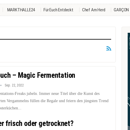
MARKTHALLE24
Für Euch Entdeckt
Chef Am Herd
GARÇON
uch – Magic Fermentation
Sep. 22, 2022
ntations-Freaks jubeln. Immer neue Titel über die Kunst des
erten Vergammelns füllen die Regale und feiern den jüngsten Trend
sterküchen...
er frisch oder getrocknet?