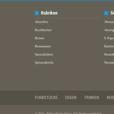
Rubriken
S
Aktuelles
Abonn
Kochbücher
Anzeig
Reisen
E-Pap
Restaurants
Karrier
Spezialitäten
Kontak
Spitzenköche
Newsle
FUNDSTÜCKE
ESSEN
TRINKEN
REI
© 2026 - Bildart Media Verlag. Alle Rechte vorbehalten