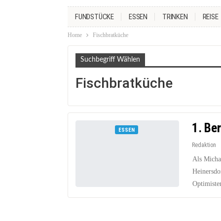
FUNDSTÜCKE
ESSEN
TRINKEN
REISE
Home
Fischbratküche
Suchbegriff Wählen
Fischbratküche
1. Be
ESSEN
Redaktion
Als Micha
Heinersdor
Optimisten