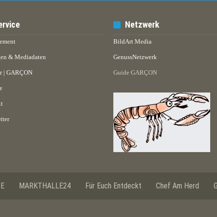
ervice
Netzwerk
ement
BildArt Media
en & Mediadaten
GenussNetzwerk
er | GARÇON
Guide GARÇON
e
t
tter
SE
MARKTHALLE24
Für Euch Entdeckt
Chef Am Herd