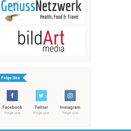
Folge Uns
Facebook
Twitter
Instagram
Folge uns
Folge uns
Folge uns