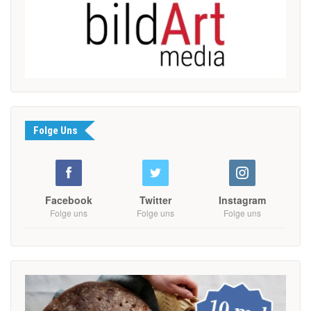
Folge Uns
Facebook
Twitter
Instagram
Folge uns
Folge uns
Folge uns