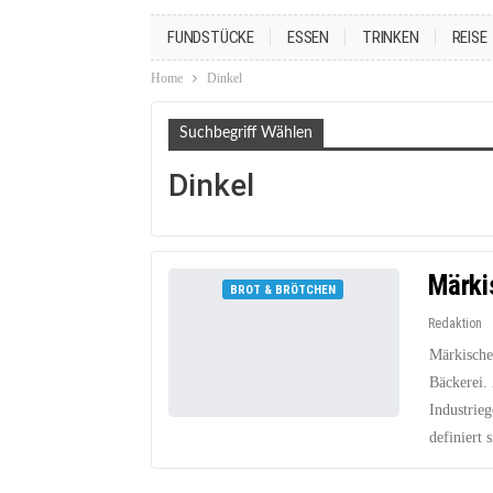
FUNDSTÜCKE
ESSEN
TRINKEN
REISE
Home
Dinkel
Suchbegriff Wählen
Dinkel
Märki
BROT & BRÖTCHEN
Redaktion
Märkisches
Bäckerei.
Industrie
definiert 