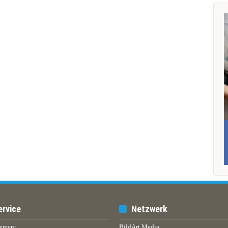
ervice
Netzwerk
ement
BildArt Media