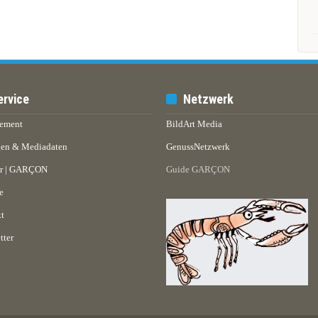
ervice
Netzwerk
ement
BildArt Media
en & Mediadaten
GenussNetzwerk
er | GARÇON
Guide GARÇON
e
t
tter