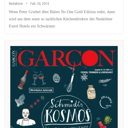
Redaktion
Feb. 26, 2014
Wenn Peter Griebel über Balmi No.One Gold Edition redet, dann
wird aus dem sonst so sachlichen Küchendirektor des Neukölner
Estrel Hotels ein Schwärmer.