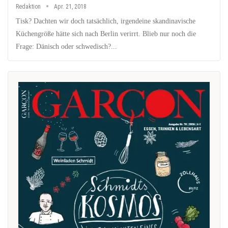
Redaktion
Apr. 21, 2018
Tisk? Dachten wir doch tatsächlich, irgendeine skandinavische
Küchengröße hätte sich nach Berlin verirrt. Blieb nur noch die
Frage: Dänisch oder schwedisch?...