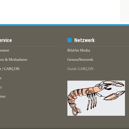
ervice
Netzwerk
ement
BildArt Media
en & Mediadaten
GenussNetzwerk
er | GARÇON
Guide GARÇON
e
t
tter