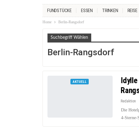
FUNDSTÜCKE
ESSEN
TRINKEN
REISE
Home
Berlin-Rangsdorf
Suchbegriff Wählen
Berlin-Rangsdorf
Idyll
AKTUELL
Rangs
Redaktion
Die Hotel
4-Sterne-