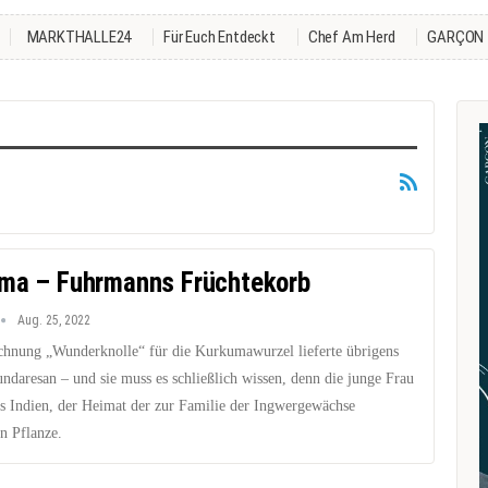
MARKTHALLE24
Für Euch Entdeckt
Chef Am Herd
GARÇON
ma – Fuhrmanns Früchtekorb
Aug. 25, 2022
chnung „Wunderknolle“ für die Kurkumawurzel lieferte übrigens
ndaresan – und sie muss es schließlich wissen, denn die junge Frau
s Indien, der Heimat der zur Familie der Ingwergewächse
n Pflanze.