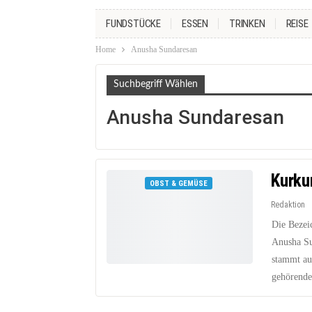
FUNDSTÜCKE
ESSEN
TRINKEN
REISE
Home
Anusha Sundaresan
Suchbegriff Wählen
Anusha Sundaresan
Kurku
OBST & GEMÜSE
Redaktion
Die Bezei
Anusha Su
stammt au
gehörende