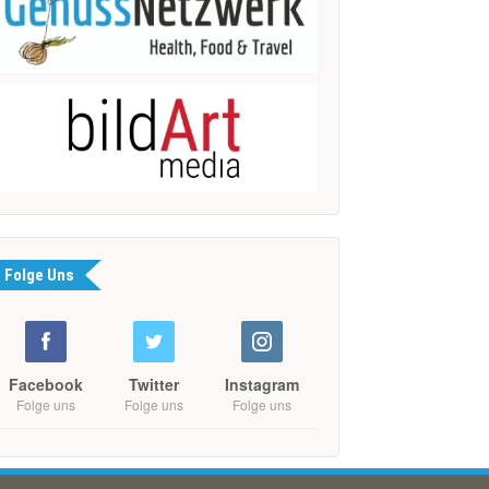
Folge Uns
Facebook
Twitter
Instagram
Folge uns
Folge uns
Folge uns