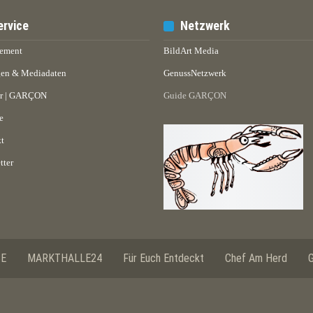
ervice
Netzwerk
ement
BildArt Media
en & Mediadaten
GenussNetzwerk
er | GARÇON
Guide GARÇON
e
t
tter
SE
MARKTHALLE24
Für Euch Entdeckt
Chef Am Herd