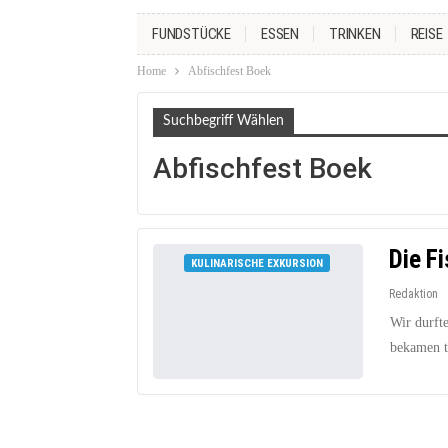
FUNDSTÜCKE
ESSEN
TRINKEN
REISE
Home
Abfischfest Boek
Suchbegriff Wählen
Abfischfest Boek
Die F
KULINARISCHE EXKURSION
Redaktion
Wir durft
bekamen to