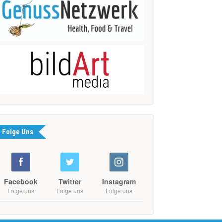
Folge Uns
Facebook
Twitter
Instagram
Folge uns
Folge uns
Folge uns