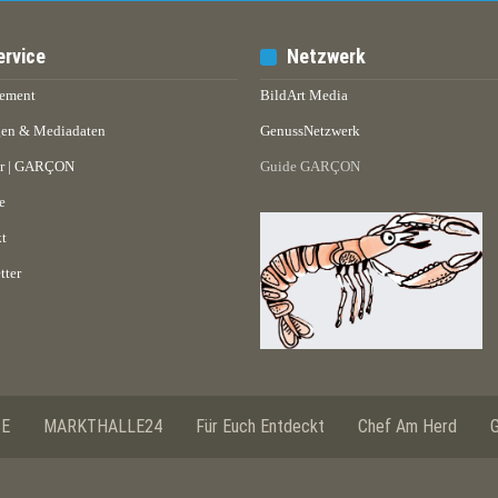
ervice
Netzwerk
ement
BildArt Media
en & Mediadaten
GenussNetzwerk
er | GARÇON
Guide GARÇON
e
t
tter
SE
MARKTHALLE24
Für Euch Entdeckt
Chef Am Herd