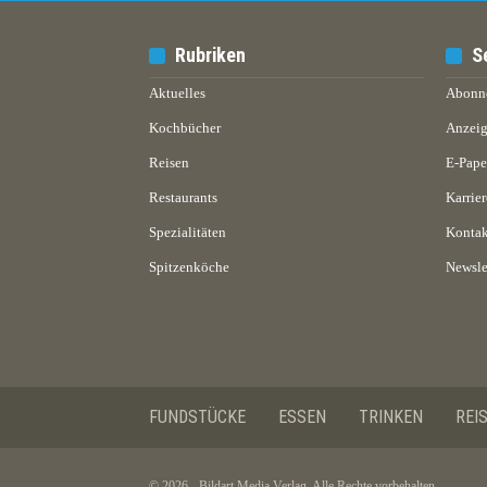
Rubriken
S
Aktuelles
Abonn
Kochbücher
Anzeig
Reisen
E-Pap
Restaurants
Karrier
Spezialitäten
Kontak
Spitzenköche
Newsle
FUNDSTÜCKE
ESSEN
TRINKEN
REI
© 2026 - Bildart Media Verlag. Alle Rechte vorbehalten