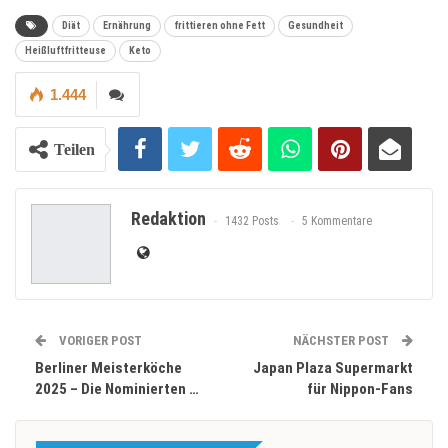
Diät
Ernährung
frittieren ohne Fett
Gesundheit
Heißluftfritteuse
Keto
1.444
Teilen
Redaktion
1432 Posts
5 Kommentare
VORIGER POST
NÄCHSTER POST
Berliner Meisterköche
Japan Plaza Supermarkt
2025 – Die Nominierten …
für Nippon-Fans