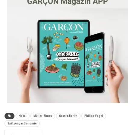
Hotel
Müller-Elmau
Orania.Berlin
Philipp Vogel
Spitzengastronomie