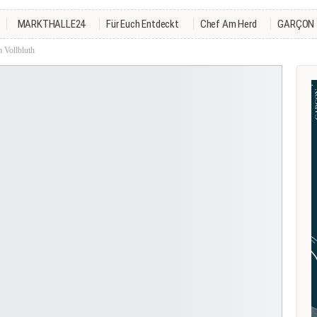
MARKTHALLE24
Für Euch Entdeckt
Chef Am Herd
GARÇON
 Vollbluth