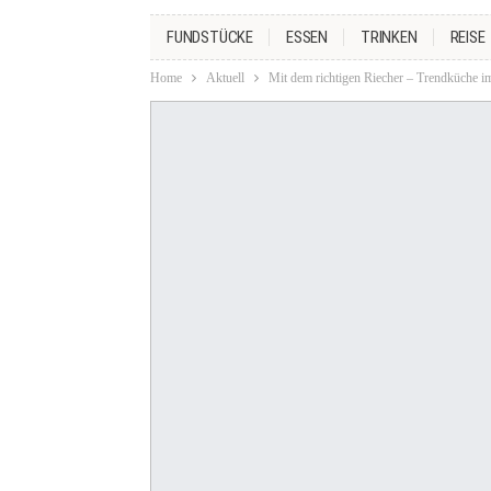
FUNDSTÜCKE
ESSEN
TRINKEN
REISE
Home
Aktuell
Mit dem richtigen Riecher – Trendküche im