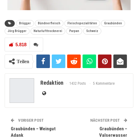
Brügger
Bündnerfleisch
Fleischspezialitäten
Graubünden
Jörg Brügger
Naturlufttrocknerei
Parpan
Schweiz
5.818
Teilen
Redaktion
1432 Posts
5 Kommentare
VORIGER POST
NÄCHSTER POST
Graubünden – Weingut
Graubünden –
Adank
Valserwasser