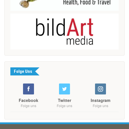
Folge Uns
Facebook
Twitter
Instagram
Folge uns
Folge uns
Folge uns