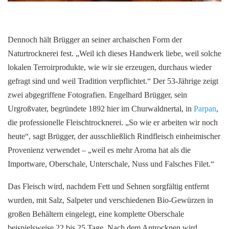
Dennoch hält Brügger an seiner archaischen Form der
Naturtrocknerei fest. „Weil ich dieses Handwerk liebe, weil solche
lokalen Terroirprodukte, wie wir sie erzeugen, durchaus wieder
gefragt sind und weil Tradition verpflichtet.“ Der 53-Jährige zeigt
zwei abgegriffene Fotografien. Engelhard Brügger, sein
Urgroßvater, begründete 1892 hier im Churwaldnertal, in
Parpan
,
die professionelle Fleischtrocknerei. „So wie er arbeiten wir noch
heute“, sagt Brügger, der ausschließlich Rindfleisch einheimischer
Provenienz verwendet – „weil es mehr Aroma hat als die
Importware, Oberschale, Unterschale, Nuss und Falsches Filet.“
Das Fleisch wird, nachdem Fett und Sehnen sorgfältig entfernt
wurden, mit Salz, Salpeter und verschiedenen Bio-Gewürzen in
großen Behältern eingelegt, eine komplette Oberschale
beispielsweise 22 bis 25 Tage. Nach dem Antrocknen wird