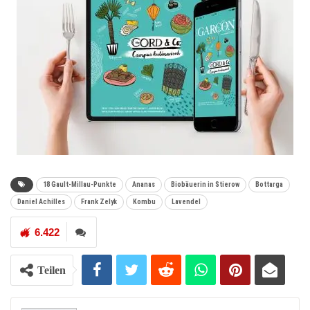
18 Gault-Millau-Punkte
Ananas
Biobäuerin in Stierow
Bottarga
Daniel Achilles
Frank Zelyk
Kombu
Lavendel
6.422
Teilen