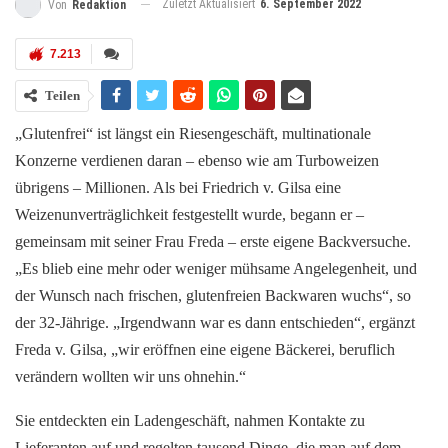
Zuletzt Aktualisiert
6. September 2022
Von
Redaktion
7.213
Teilen
„Glutenfrei“ ist längst ein Riesengeschäft, multinationale
Konzerne verdienen daran – ebenso wie am Turboweizen
übrigens – Millionen. Als bei Friedrich v. Gilsa eine
Weizenunverträglichkeit festgestellt wurde, begann er –
gemeinsam mit seiner Frau Freda – erste eigene Backversuche.
„Es blieb eine mehr oder weniger mühsame Angelegenheit, und
der Wunsch nach frischen, glutenfreien Backwaren wuchs“, so
der 32-Jährige. „Irgendwann war es dann entschieden“, ergänzt
Freda v. Gilsa, „wir eröffnen eine eigene Bäckerei, beruflich
verändern wollten wir uns ohnehin.“
Sie entdeckten ein Ladengeschäft, nahmen Kontakte zu
Lieferanten auf und regelten tausend Dinge, die man auf dem