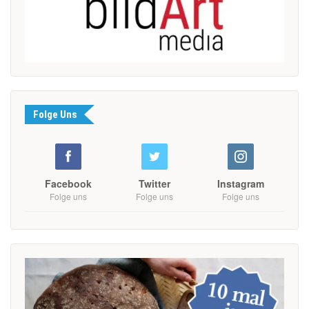
Folge Uns
Facebook
Twitter
Instagram
Folge uns
Folge uns
Folge uns