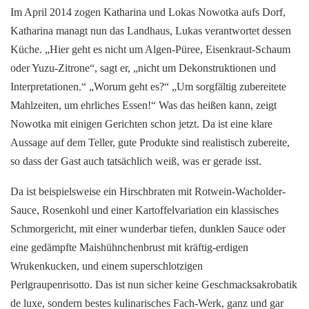
Im April 2014 zogen Katharina und Lokas Nowotka aufs Dorf,
Katharina managt nun das Landhaus, Lukas verantwortet dessen
Küche. „Hier geht es nicht um Algen-Püree, Eisenkraut-Schaum
oder Yuzu-Zitrone“, sagt er, „nicht um Dekonstruktionen und
Interpretationen.“ „Worum geht es?“ „Um sorgfältig zubereitete
Mahlzeiten, um ehrliches Essen!“ Was das heißen kann, zeigt
Nowotka mit einigen Gerichten schon jetzt. Da ist eine klare
Aussage auf dem Teller, gute Produkte sind realistisch zubereite,
so dass der Gast auch tatsächlich weiß, was er gerade isst.
Da ist beispielsweise ein Hirschbraten mit Rotwein-Wacholder-
Sauce, Rosenkohl und einer Kartoffelvariation ein klassisches
Schmorgericht, mit einer wunderbar tiefen, dunklen Sauce oder
eine gedämpfte Maishühnchenbrust mit kräftig-erdigen
Wrukenkucken, und einem superschlotzigen
Perlgraupenrisotto. Das ist nun sicher keine Geschmacksakrobatik
de luxe, sondern bestes kulinarisches Fach-Werk, ganz und gar