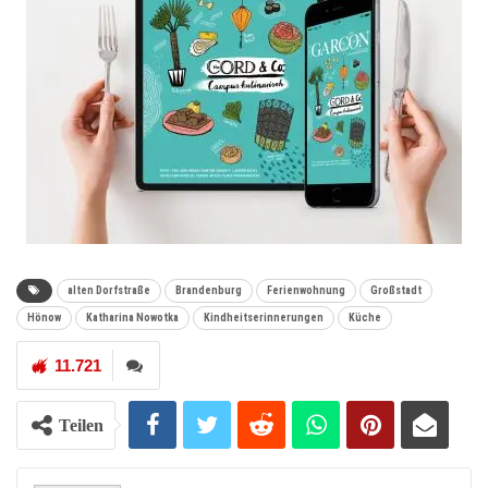
alten Dorfstraße
Brandenburg
Ferienwohnung
Großstadt
Hönow
Katharina Nowotka
Kindheitserinnerungen
Küche
11.721
Teilen