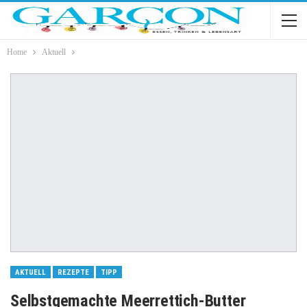
Home
Aktuell
AKTUELL
REZEPTE
TIPP
Selbstgemachte Meerrettich-Butter