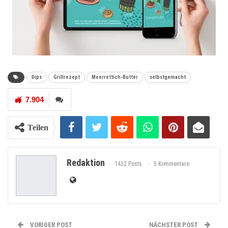
Dips
Grillrezept
Meerrettich-Butter
selbstgemacht
7.904
Teilen
Redaktion
1432 Posts
5 Kommentare
VORIGER POST
NÄCHSTER POST