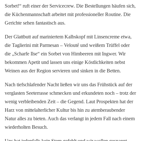
Sorbet!“ ruft einer der Servicecrew. Die Bestellungen häufen sich,
die Küchenmannschaft arbeitet mit professioneller Routine. Die
Gerichte sehen fantastisch aus.
Der Glattbutt auf mariniertem Kalbskopf mit Linsencreme etwa,
die Taglierini mit Parmesan – Velouté und weißem Trüffel oder
die „Scharfe Ilse“ ein Sorbet von Himbeeren mit Ingwer. Wir
bekommen Apetit und lassen uns einige Köstlichkeiten nebst
Weinen aus der Region servieren und sinken in die Betten.
Nach tiefschlafender Nacht ließen wir uns das Frühstück auf der
verglasten Seeterrasse schmecken und erkundeten noch – trotz der
wenig verbleibenden Zeit – die Gegend. Laut Prospekten hat der
Harz von mittelalterlicher Kultur bis hin zu atemberaubender
Natur alles zu bieten. Auch das verlangt in jedem Fall nach einem
wiederholten Besuch.
Uns hat jedenfalls kein Stern gefehlt und wir wollen gespannt