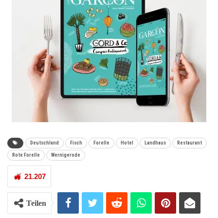
Deutschland
Fisch
Forelle
Hotel
Landhaus
Restaurant
Rote Forelle
Wernigerode
21.207
Teilen