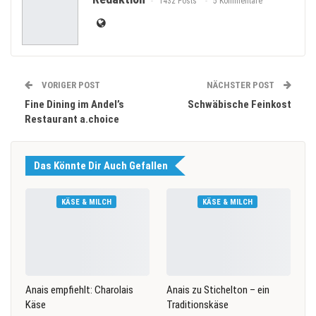
1432 Posts
5 Kommentare
VORIGER POST
NÄCHSTER POST
Fine Dining im Andel’s
Schwäbische Feinkost
Restaurant a.choice
Das Könnte Dir Auch Gefallen
KÄSE & MILCH
KÄSE & MILCH
Anais empfiehlt: Charolais
Anais zu Stichelton – ein
Käse
Traditionskäse