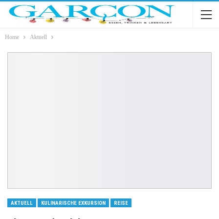
Home
Aktuell
AKTUELL
KULINARISCHE EXKURSION
REISE