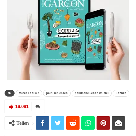
Marco Foelske
polnisch essen
polnische Lebensmittel
Poznan
16.081
Teilen