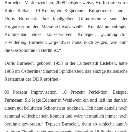
Burneleits Markenzeichen. 2008 beispielsweise, Hoffestfoto vorm
Roten Rathaus. 19 Köche, ein Regierender Bürgermeister und –
Doris Burneleit. Ihre knallgelben Gummischuhe sind der
Hingucker in der Masse schwarz-weißer Kochklamottenträger.
Kommentar eines konservativen Kollegen: „Unmöglich!“
Erwiderung Burneleit: „Irgendwer muss doch zeigen, wie bunt
die Gastronomie in Berlin ist.“
Doris Burneleit, geboren 1953 in der Lutherstadt Eisleben, hatte
1986 im Ostberliner Stadtteil Spindlersfeld das einzige italienische
Restaurant der DDR eröffnet,-
90 Prozent Improvisation, 10 Prozent Perfektion. Beispiel
Parmesan. Sie legte Edamer in Weißwein ein und ließ ihn dann in
einem gut belüfteten Schornstein trocknen. „Ich hätte damals noch
zehnmal schlechter sein können und wäre vermutlich immer noch
berühmt geworden.“ Typisch Burneleit, denn so schlecht kann’s
in ihrem Fiorello nicht gewesen sein. Immerhin 15 Punkte vergab