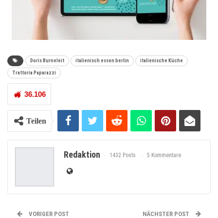
Doris Burneleit
italienisch essen berlin
italienische Küche
Trattoria Paparazzi
36.106
Teilen
Redaktion
1432 Posts
5 Kommentare
VORIGER POST
NÄCHSTER POST