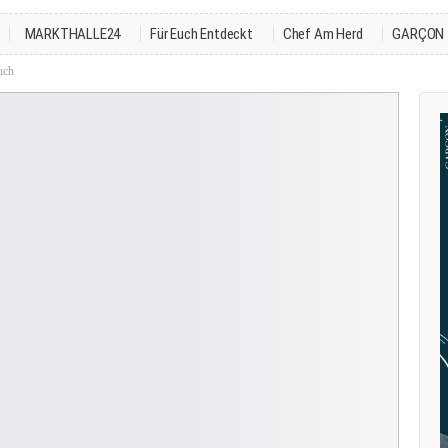
MARKTHALLE24
Für Euch Entdeckt
Chef Am Herd
GARÇON
uch