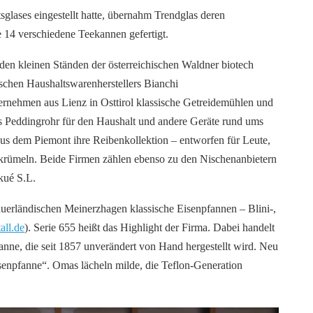
sglases eingestellt hatte, übernahm Trendglas deren
 14 verschiedene Teekannen gefertigt.
den kleinen Ständen der österreichischen Waldner biotech
nischen Haushaltswarenherstellers Bianchi
nehmen aus Lienz in Osttirol klassische Getreidemühlen und
s Peddingrohr für den Haushalt und andere Geräte rund ums
r aus dem Piemont ihre Reibenkollektion – entworfen für Leute,
 krümeln. Beide Firmen zählen ebenso zu den Nischenanbietern
kué S.L.
uerländischen Meinerzhagen klassische Eisenpfannen – Blini-,
ll.de
). Serie 655 heißt das Highlight der Firma. Dabei handelt
nne, die seit 1857 unverändert von Hand hergestellt wird. Neu
isenpfanne“. Omas lächeln milde, die Teflon-Generation