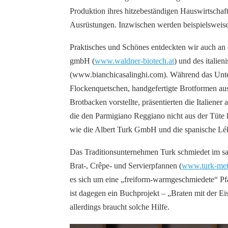
Produktion ihres hitzebeständigen Hauswirtschaft
Ausrüstungen. Inzwischen werden beispielsweise
Praktisches und Schönes entdeckten wir auch an 
gmbH (
www.waldner-biotech.at
) und des italie
(www.bianchicasalinghi.com). Während das Unter
Flockenquetschen, handgefertigte Brotformen au
Brotbacken vorstellte, präsentierten die Italiene
die den Parmigiano Reggiano nicht aus der Tüte
wie die Albert Turk GmbH und die spanische Lé
Das Traditionsunternehmen Turk schmiedet im sa
Brat-, Crêpe- und Servierpfannen (
www.turk-meta
es sich um eine „freiform-warmgeschmiedete“ Pfa
ist dagegen ein Buchprojekt – „Braten mit der E
allerdings braucht solche Hilfe.