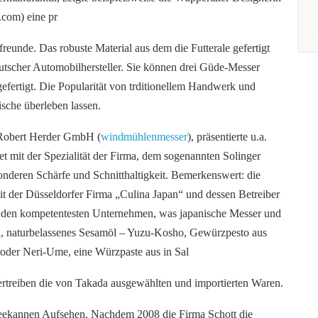
com) eine pr
reunde. Das robuste Material aus dem die Futterale gefertigt
eutscher Automobilhersteller. Sie können drei Güde-Messer
fertigt. Die Popularität von trditionellem Handwerk und
sche überleben lassen.
e Robert Herder GmbH (
windmühlenmesser
), präsentierte u.a.
et mit der Spezialität der Firma, dem sogenannten Solinger
sonderen Schärfe und Schnitthaltigkeit. Bemerkenswert: die
t der Düsseldorfer Firma „Culina Japan“ und dessen Betreiber
 den kompetentesten Unternehmen, was japanische Messer und
a, naturbelassenes Sesamöl – Yuzu-Kosho, Gewürzpesto aus
– oder Neri-Ume, eine Würzpaste aus in Sal
ertreiben die von Takada ausgewählten und importierten Waren.
eekannen Aufsehen. Nachdem 2008 die Firma Schott die