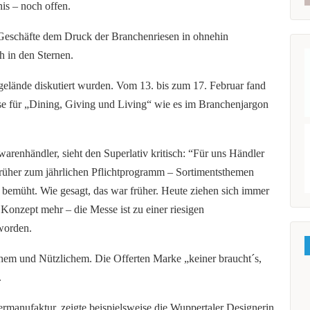
is – noch offen.
Geschäfte dem Druck der Branchenriesen in ohnehin
h in den Sternen.
gelände diskutiert wurden. Vom 13. bis zum 17. Februar fand
sse für „Dining, Giving und Living“ wie es im Branchenjargon
enhändler, sieht den Superlativ kritisch: “Für uns Händler
früher zum jährlichen Pflichtprogramm – Sortimentsthemen
 bemüht. Wie gesagt, das war früher. Heute ziehen sich immer
 Konzept mehr – die Messe ist zu einer riesigen
worden.
hem und Nützlichem. Die Offerten Marke „keiner braucht´s,
.
ermanufaktur, zeigte beispielsweise die Wuppertaler Designerin